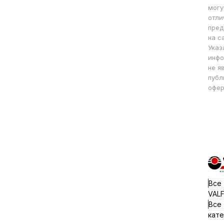
могу
отли
пред
на с
Указ
инфо
не я
публ
офер
Все
VAL
Все
кате