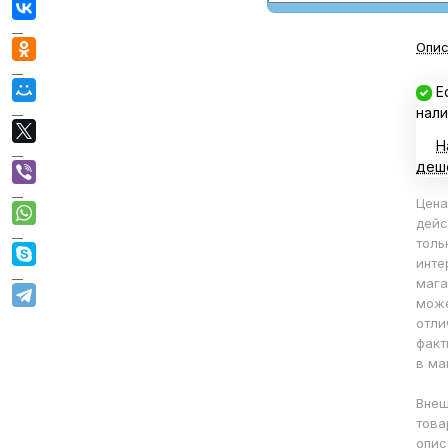
Опис
Е
нали
Н
деш
Цена
дейс
толь
инте
мага
мож
отли
факт
в ма
Внеш
това
опис