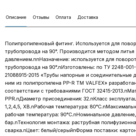
Описание
Отзывы
Оплата
Доставка
Полипропиленовый фитинг. Используется для пово
трубопровода на 90°. Производится методом литья
давлением.nnНазначение: используется для поворо
трубопровода на 90°.nИзготовлены: по ТУ 2248-001-
21088915-2015 «Трубы напорные и соединительные д
ним из полипропилена PP-R ТМ VALFEX» разработа
соответствии с требованиями ГОСТ 32415-2013.nМа
PPR.nДиаметр присоединения: 32.nКласс эксплуата
1,2,4,5, ХВ.nРабочая температура: 80°С.nМаксималь
рабочая температура: 90°С.nНоминальное давление,
бар.nТехнология монтажа: раструбная полифузионна
сварка.nЦвет: белый/серыйnФорма поставки: карто