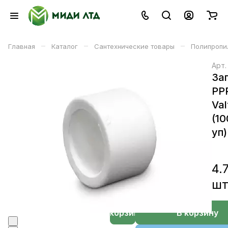
–
–
–
Главная
Каталог
Сантехнические товары
Полипропи
Арт
За
PP
Val
(1
уп)
4.
ш
В корзине
В корзину