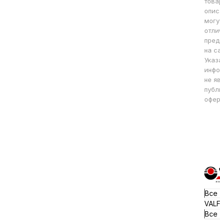
това
опис
могу
отли
пред
на с
Указ
инфо
не я
публ
офер
Все
VAL
Все