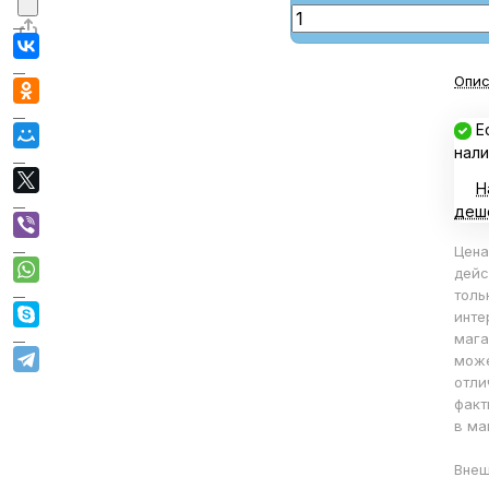
Опис
Е
нали
Н
деш
Цена
дейс
толь
инте
мага
мож
отли
факт
в ма
Внеш