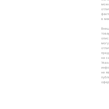
мож
отли
факт
в ма
Внеш
това
опис
могу
отли
пред
на с
Указ
инфо
не я
публ
офер