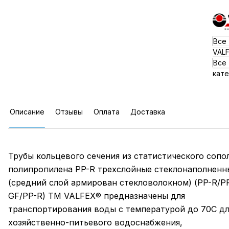
Все
VAL
Все
кате
Описание
Отзывы
Оплата
Доставка
Трубы кольцевого сечения из статистического сопо
полипропилена PP-R трехслойные стеклонаполненн
(средний слой армирован стекловолокном) (PP-R/P
GF/PP-R) ТМ VALFEX® предназначены для
транспортирования воды с температурой до 70С дл
хозяйственно-питьевого водоснабжения,