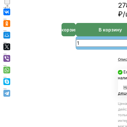
27
₽/
В корзине
В корзину
Опис
Е
нали
Н
деш
Цена
дейс
толь
инте
мага