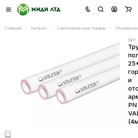
–
–
–
Главная
Каталог
Сантехнические товары
Полипропи
Арт
Тр
по
25
го
и
от
ар
PN
VA
(4