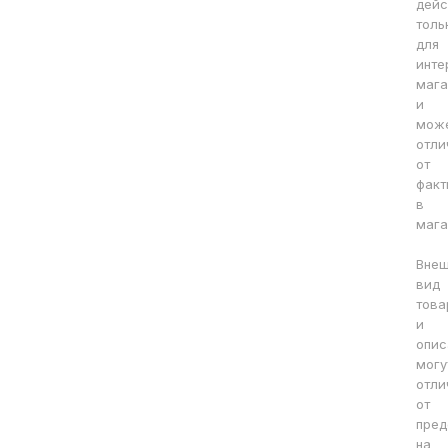
дейс
толь
для
инте
мага
и
мож
отли
от
факт
в
мага
Вне
вид
това
и
опис
могу
отли
от
пред
на