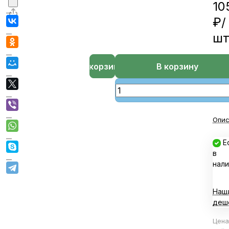
10
₽/
ш
В корзине
В корзину
Опис
Е
в
нали
Наш
деш
Цена