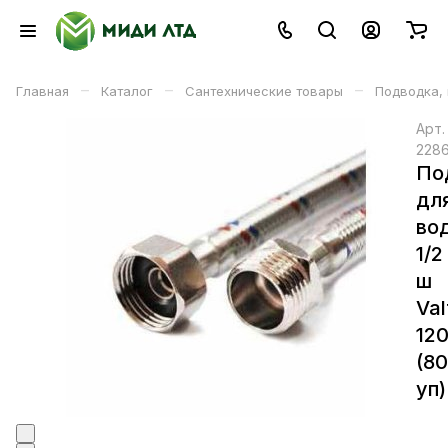
–
–
–
Главная
Каталог
Сантехнические товары
Подводка,
Арт
228
По
дл
во
1/2 
ш
Val
12
(8
уп)