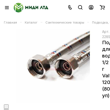
–
–
–
Главная
Каталог
Сантехнические товары
Подводка,
Арт
228
По
дл
во
1/2 
г
Val
12
(8
уп)