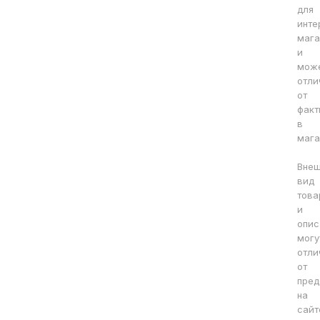
для
инте
мага
и
мож
отли
от
факт
в
мага
Вне
вид
това
и
опис
могу
отли
от
пред
на
сайт