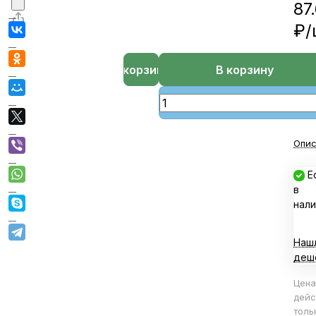
87
₽/
В корзине
В корзину
Опис
Е
в
нали
Наш
деш
Цена
дейс
толь