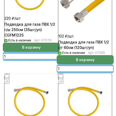
220 ₽/
шт
Подводка для газа ПВХ 1/2
г/ш 250см (35шт/уп)
CGFM1225
102 ₽/
шт
Есть в наличии
Арт.
07076
Подводка для газа ПВХ 1/2
В корзину
г/г 60см (120шт/уп)
Есть в наличии
Арт.
07055
В корзину