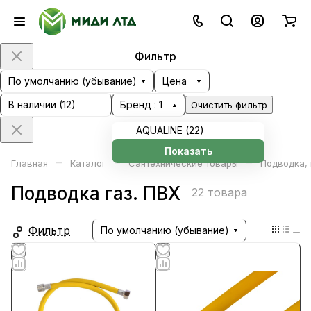
Фильтр
По умолчанию (убывание)
Цена
В наличии (
12
)
Бренд
: 1
Очистить фильтр
AQUALINE (
22
)
Показать
–
–
–
Главная
Каталог
Сантехнические товары
Подводка,
Подводка газ. ПВХ
22 товара
Фильтр
По умолчанию (убывание)