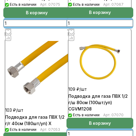
Есть в наличии
Арт.
07067
Есть в наличии
Арт.
07075
В корзину
В корзину
109 ₽/
шт
Подводка для газа ПВХ 1/2
г/ш 80см (100шт/уп)
CGVM1208
103 ₽/
шт
Есть в наличии
Арт.
07070
Подводка для газа ПВХ 1/2
В корзину
г/г 40см (180шт/уп) Х
Есть в наличии
Арт.
07053