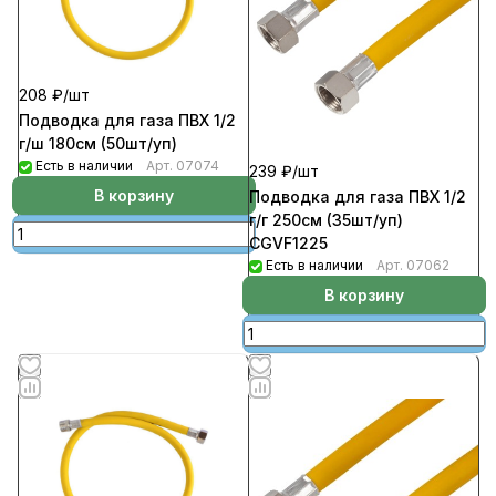
208 ₽/
шт
Подводка для газа ПВХ 1/2
г/ш 180см (50шт/уп)
Есть в наличии
Арт.
07074
239 ₽/
шт
В корзину
Подводка для газа ПВХ 1/2
г/г 250см (35шт/уп)
CGVF1225
Есть в наличии
Арт.
07062
В корзину