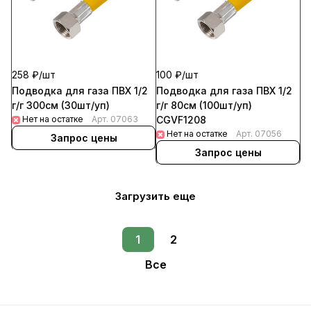
258 ₽/
шт
100 ₽/
шт
Подводка для газа ПВХ 1/2
Подводка для газа ПВХ 1/2
г/г 300см (30шт/уп)
г/г 80см (100шт/уп)
Нет на остатке
Арт.
07063
CGVF1208
Нет на остатке
Арт.
07056
Запрос цены
Запрос цены
Загрузить еще
1
2
Все