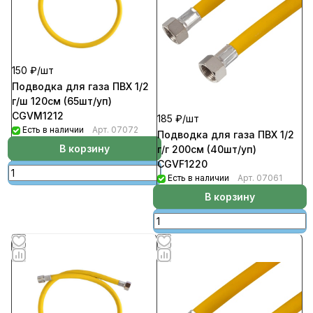
150 ₽/
шт
Подводка для газа ПВХ 1/2
г/ш 120см (65шт/уп)
CGVM1212
185 ₽/
шт
Есть в наличии
Арт.
07072
Подводка для газа ПВХ 1/2
В корзину
г/г 200см (40шт/уп)
CGVF1220
Есть в наличии
Арт.
07061
В корзину