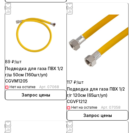
89 ₽/
шт
Подводка для газа ПВХ 1/2
г/ш 50см (160шт/уп)
CGVM1205
117 ₽/
шт
Нет на остатке
Арт.
07068
Подводка для газа ПВХ 1/2
Запрос цены
г/г 120см (65шт/уп)
CGVF1212
Нет на остатке
Арт.
07058
Запрос цены