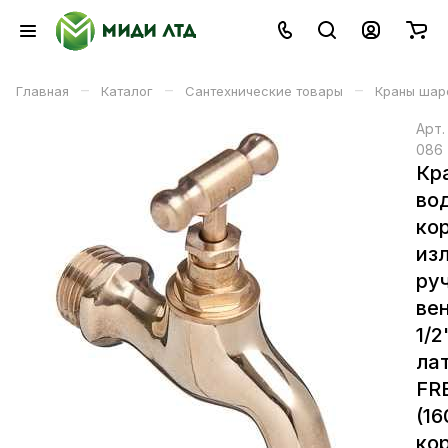
–
–
–
Главная
Каталог
Сантехнические товары
Краны шар
Арт
086
Кр
во
ко
из
ру
ве
1/2
ла
FR
(16
кор