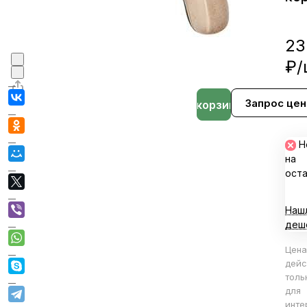
23
₽/
Запрос це
В корзине
Н
на
ост
Наш
деш
Цена
дейс
толь
для
инте