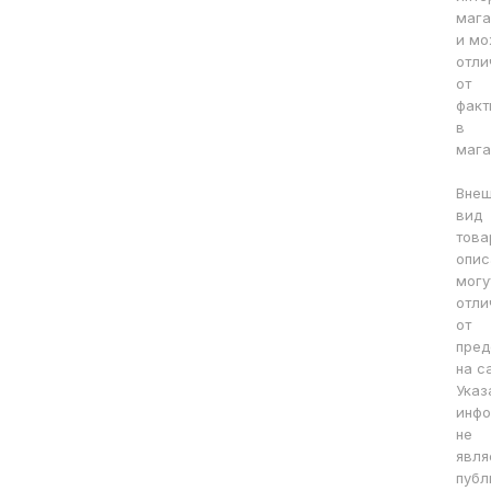
мага
и мо
отли
от
факт
в
мага
Вне
вид
това
опис
могу
отли
от
пред
на с
Указ
инфо
не
явля
публ