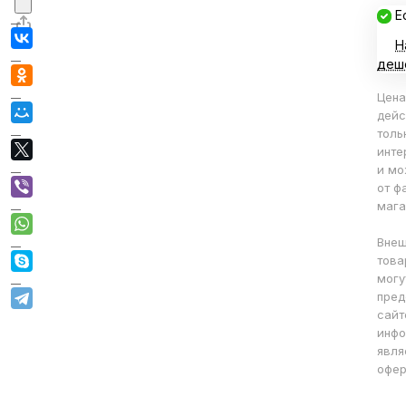
Е
Н
деш
Цена
дейс
толь
инте
и мо
от ф
мага
Внеш
това
могу
пред
сайт
инфо
явля
офер