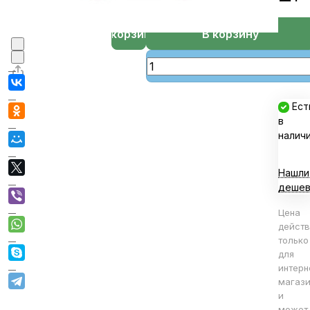
В корзине
В корзину
Ест
в
налич
Нашли
дешев
Цена
действ
только
для
интерн
магаз
и
может