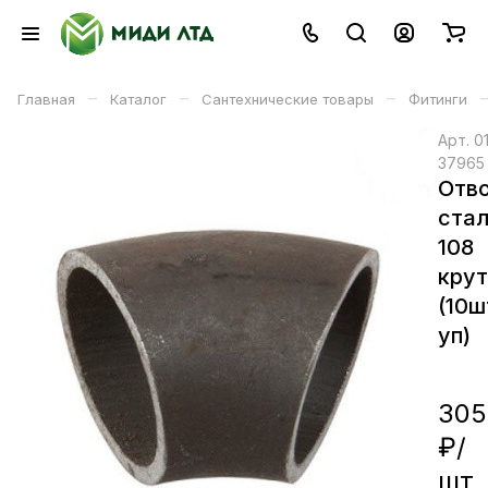
–
–
–
Главная
Каталог
Сантехнические товары
Фитинги
Арт.
0
37965
Отв
ста
108
кру
(10ш
уп)
305
₽/
шт