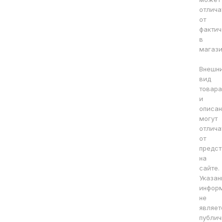
отлича
от
фактич
в
магази
Внешн
вид
товара
и
описа
могут
отлича
от
предст
на
сайте.
Указан
инфор
не
являет
публич