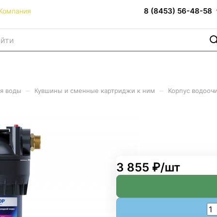
8 (8453) 56-48-58
Компания
–
–
я воды
Кувшины и сменные картриджи к ним
Корпус водоочи
квафор Гросс 20 ББ
3 855 ₽/
шт