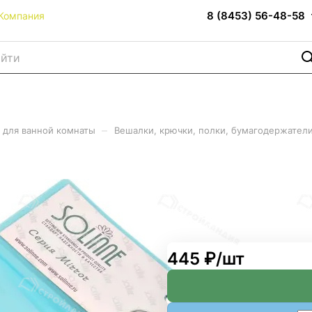
8 (8453) 56-48-58
Компания
–
 для ванной комнаты
Вешалки, крючки, полки, бумагодержател
евой "Solinne" B-82703 хро
445 ₽/
шт