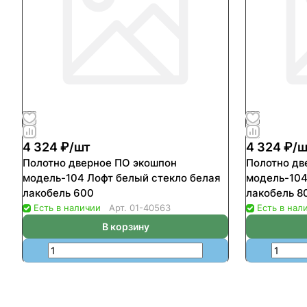
4 324 ₽/
шт
4 324 ₽/
ш
Полотно дверное ПО экошпон
Полотно дв
модель-104 Лофт белый стекло белая
модель-104
лакобель 600
лакобель 8
Есть в наличии
Арт.
01-40563
Есть в нал
В корзину