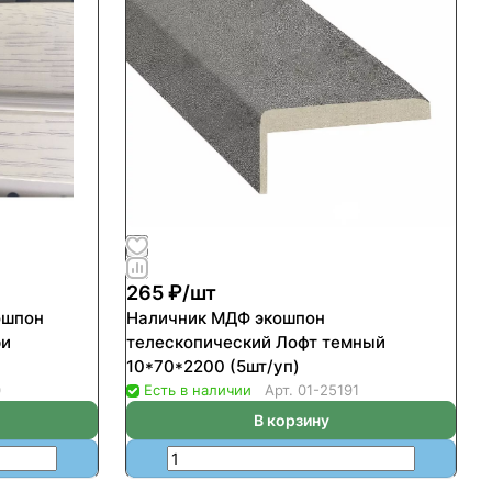
265 ₽/
шт
ошпон
Наличник МДФ экошпон
ри
телескопический Лофт темный
10*70*2200 (5шт/уп)
0
Есть в наличии
Арт.
01-25191
В корзину