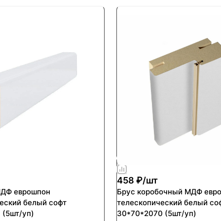
458 ₽/
шт
МДФ еврошпон
Брус коробочный МДФ евр
еский белый софт
телескопический белый со
 (5шт/уп)
30*70*2070 (5шт/уп)