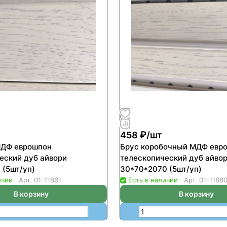
458 ₽/
шт
МДФ еврошпон
Брус коробочный МДФ евр
еский дуб айвори
телескопический дуб айво
 (5шт/уп)
30*70*2070 (5шт/уп)
ичии
Арт.
01-11861
Есть в наличии
Арт.
01-1186
В корзину
В корзину