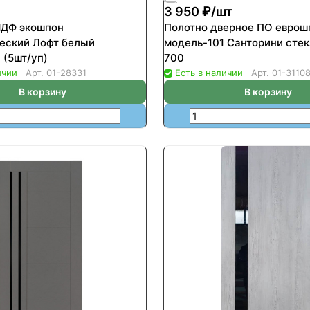
3 950 ₽/
шт
МДФ экошпон
Полотно дверное ПО еврош
еский Лофт белый
модель-101 Санторини стек
 (5шт/уп)
700
ичии
Арт.
01-28331
Есть в наличии
Арт.
01-3110
В корзину
В корзину