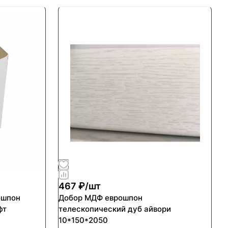
467 ₽/
шт
ошпон
Добор МДФ еврошпон
фт
телескопический дуб айвори
10*150*2050