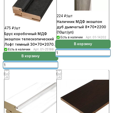
224 ₽/
шт
Наличник МДФ экошпон
дуб дымчатый 8*70*2200
475 ₽/
шт
(10шт/уп)
Брус коробочный МДФ
Есть в наличии
Арт.
01-14202
экошпон телескопический
В корзину
Лофт темный 30*70*2070
(5шт/уп)
Есть в наличии
Арт.
01-25188
В корзину