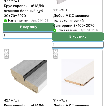
477 ₽/
шт
Брус коробочный МДФ
318 ₽/
шт
экошпон беленый дуб
Добор МДФ экошпон
30*70*2070
телескопический
Есть в наличии
Арт.
01-11631
Санторини 8*100*2070
В корзину
Есть в наличии
Арт.
01-31112
В корзину
427 ₽/
шт
317 ₽/
шт
Брус коробочный МДФ
Добор МДФ экошпон