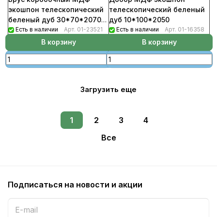
экошпон телескопический
телескопический беленый
беленый дуб 30*70*2070
дуб 10*100*2050
(5шт/уп)
Есть в наличии
Арт.
01-23521
Есть в наличии
Арт.
01-16358
В корзину
В корзину
Загрузить еще
1
2
3
4
Все
Подписаться
на новости и акции