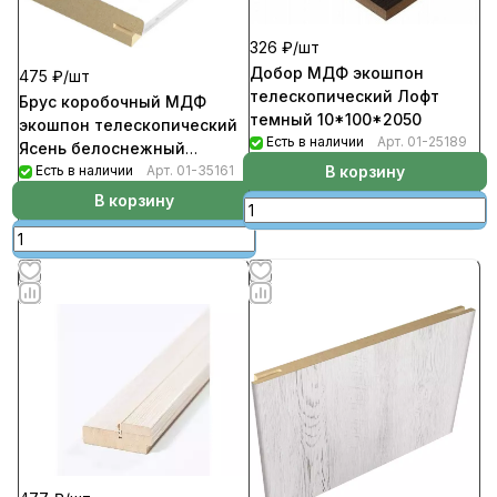
326 ₽/
шт
Добор МДФ экошпон
475 ₽/
шт
телескопический Лофт
Брус коробочный МДФ
темный 10*100*2050
экошпон телескопический
Есть в наличии
Арт.
01-25189
Ясень белоснежный
В корзину
30*70*2070 (5шт/уп)
Есть в наличии
Арт.
01-35161
В корзину