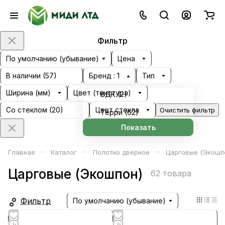
Фильтр
По умолчанию (убывание)
Цена
В наличии (
57
)
Бренд
: 1
Тип
Ширина (мм)
Цвет (текстура)
ВДК (
2
)
Со стеклом (
20
)
Цвет стекла
Очистить фильтр
Терри (
62
)
Показать
–
–
–
Главная
Каталог
Полотно дверное
Царговые (Экошп
Царговые (Экошпон)
62 товара
Фильтр
По умолчанию (убывание)