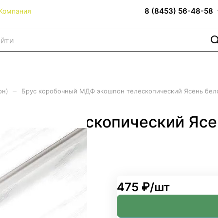
8 (8453) 56-48-58
Компания
–
он)
Брус коробочный МДФ экошпон телескопический Ясень бел
ошпон телескопический Яс
475 ₽/
шт