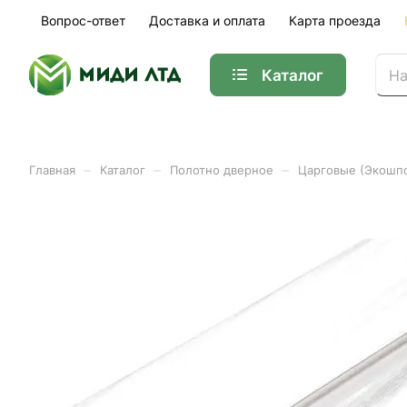
Вопрос-ответ
Доставка и оплата
Карта проезда
Каталог
–
–
–
Главная
Каталог
Полотно дверное
Царговые (Экошп
Брус коробочный МДФ эк
30*70*2070 (5шт/уп)
Арт.
01-35161