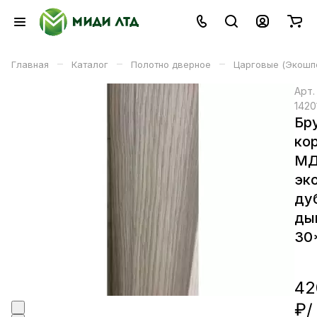
–
–
–
Главная
Каталог
Полотно дверное
Царговые (Экошп
Арт
1420
Бр
ко
М
эк
ду
ды
30
42
₽/