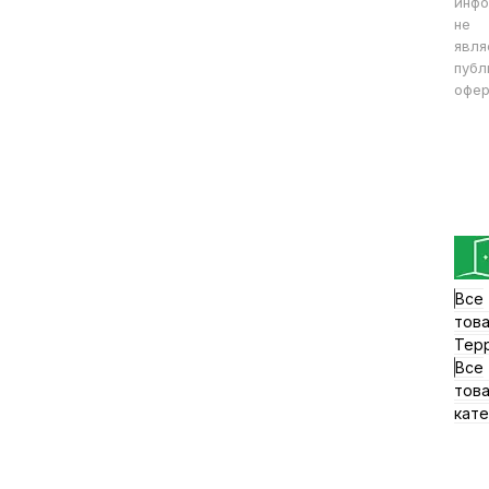
инфо
не
явля
публ
офер
Все
тов
Тер
Все
тов
кате