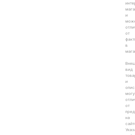
инте
мага
и
мож
отли
от
факт
в
мага
Вне
вид
това
и
опис
могу
отли
от
пред
на
сайт
Указ