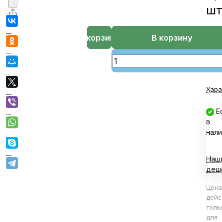
ш
В корзине
В корзину
Хара
Е
в
нали
Наш
деш
Цена
дейс
толь
для