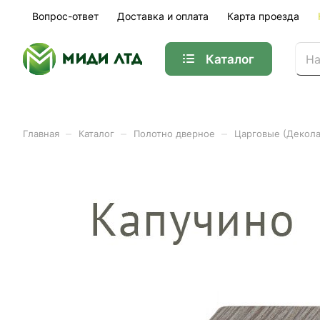
Вопрос-ответ
Доставка и оплата
Карта проезда
Каталог
–
–
–
Главная
Каталог
Полотно дверное
Царговые (Декола
Брус коробочный МДФ дек
уп)
Арт.
01-11854