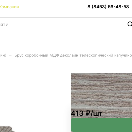
8 (8453) 56-48-58
Компания
–
йн)
Брус коробочный МДФ деколайн телескопический капучино 
олайн телескопический ка
413 ₽/
шт