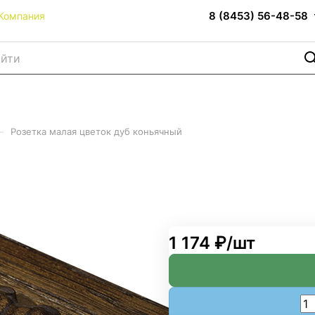
8 (8453) 56-48-58
Компания
–
Розетка малая цветок дуб коньячный
б коньячный
1 174 ₽/
шт