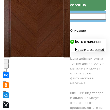
В корзине
В корзину
Описание
Есть в наличии
Нашли дешевле?
Цена действительна
только для интернет-
магазина и может
отличаться от
фактической в
магазине.
Внешний вид товара
и описание могут
отличаться от
представленного на