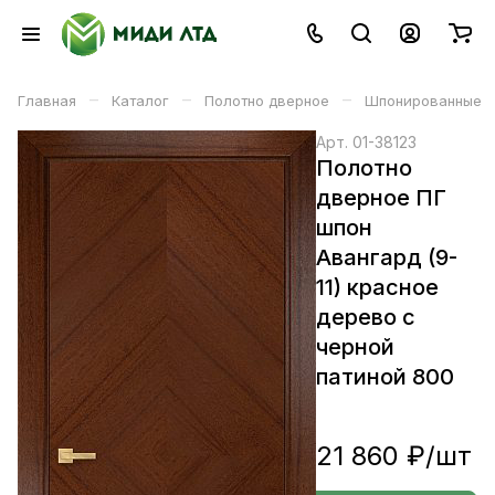
–
–
–
Главная
Каталог
Полотно дверное
Шпонированные
Арт.
01-38123
Полотно
дверное ПГ
шпон
Авангард (9-
11) красное
дерево с
черной
патиной 800
21 860 ₽/
шт