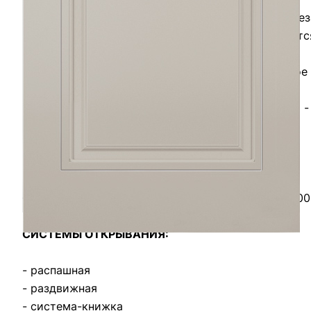
На гладкой поверхности двери специальными фрез
филенками. С помощью различных фрез получаются
Для глубокой фрезеровки возможно только глухое 
Чтобы подчеркнуть рельеф фрезерованной двери - 
наносится в углубления и придает двери объем.
РАЗМЕРЫ:
550х1900; 600х1900; 400х2000; 550х2000; 600х200
СИСТЕМЫ ОТКРЫВАНИЯ:
- распашная
- раздвижная
- система-книжка