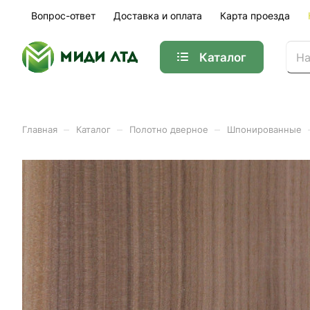
Вопрос-ответ
Доставка и оплата
Карта проезда
Каталог
–
–
–
Главная
Каталог
Полотно дверное
Шпонированные
Брус коробочный шпонир
35х70х2050
Арт.
01-38118