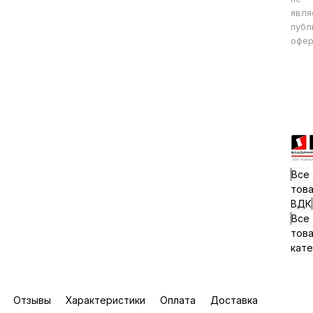
явля
публ
офер
Все
тов
ВДК
Все
тов
кате
Отзывы
Характеристики
Оплата
Доставка