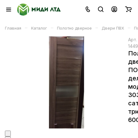
–
–
–
–
Главная
Каталог
Полотно дверное
Двери ПВХ
П
Арт
1449
По
дв
ПО
де
мо
30
са
тр
60