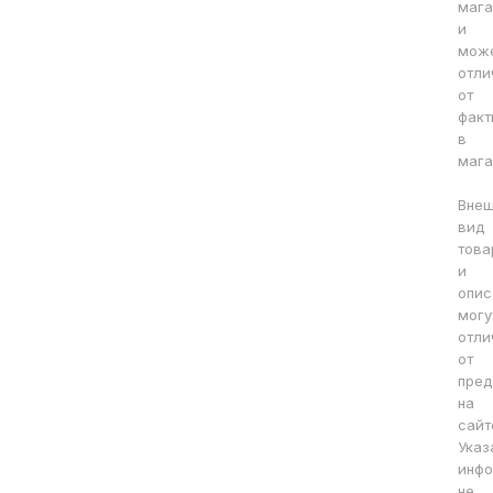
мага
и
мож
отли
от
факт
в
мага
Вне
вид
това
и
опис
могу
отли
от
пред
на
сайт
Указ
инфо
не