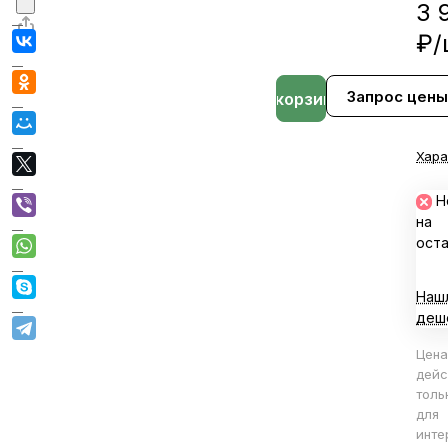
3 
₽/
Запрос цены
В корзине
Хара
Н
на
ост
Наш
деш
Цена
дейс
толь
для
инте