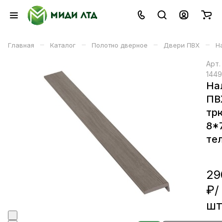
–
–
–
–
Главная
Каталог
Полотно дверное
Двери ПВХ
Н
Арт
144
На
ПВ
тр
8*
те
29
₽/
ш