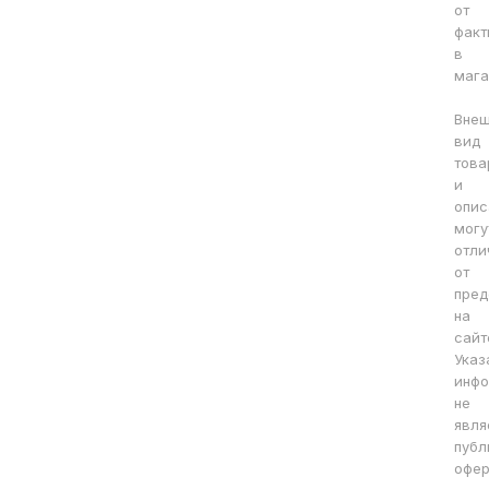
от
факт
в
мага
Вне
вид
това
и
опис
могу
отли
от
пред
на
сайт
Указ
инфо
не
явля
публ
офер