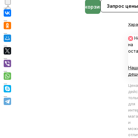
Запрос цены
В корзине
Хара
Н
на
ост
Наш
деш
Цена
дейс
толь
для
инте
мага
и
мож
отли