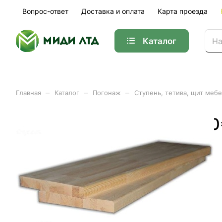
Вопрос-ответ
Доставка и оплата
Карта проезда
Каталог
–
–
–
Главная
Каталог
Погонаж
Ступень, тетива, щит меб
Ступень сорт А-А 40*300
Арт.
01-04214