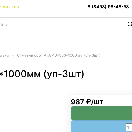
8 (8453) 56-48-58
Компания
–
ельнй
Ступень сорт А-А 40*300*1000мм (уп-3шт)
*1000мм (уп-3шт)
987 ₽/
шт