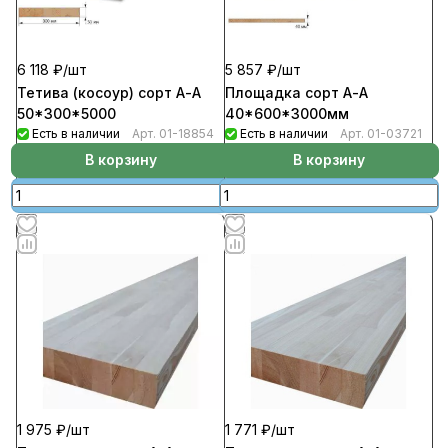
6 118 ₽/
шт
5 857 ₽/
шт
Тетива (косоур) сорт А-А
Площадка сорт А-А
50*300*5000
40*600*3000мм
Есть в наличии
Арт.
01-18854
Есть в наличии
Арт.
01-03721
В корзину
В корзину
1 975 ₽/
шт
1 771 ₽/
шт