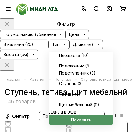
Фильтр
По умолчанию (убывание)
Цена
В наличии (
20
)
Тип
Длина (м)
Высота (см)
Площадка (
10
)
Подоконник (
9
)
Подступенник (
3
)
–
–
–
Главная
Каталог
Погонаж
Ступень, тетива, щит меб
Ступень (
3
)
Ступень, тетива, щит мебельнй
Тетива (
6
)
46 товаров
Щит мебельный (
9
)
Показать все
Фильтр
По умолчанию (убывание)
Показать