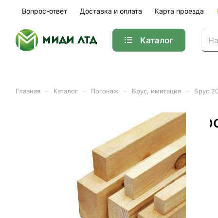
Вопрос-ответ
Доставка и оплата
Карта проезда
Каталог
–
–
–
–
Главная
Каталог
Погонаж
Брус, имитация
Брус 2
Брус 20*50*3м сухой стр
Арт.
01-02442