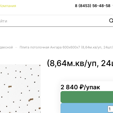
8 (8453) 56-48-58
Компания
–
двесной
Плита потолочная Ангара 600х600х7 (8,64м.кв/уп, 24шт/
600х600х7 (8,64м.кв/уп, 24
2 840 ₽/
упак