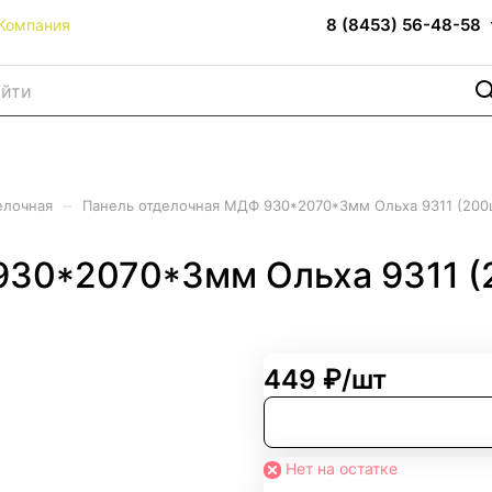
8 (8453) 56-48-58
Компания
–
елочная
Панель отделочная МДФ 930*2070*3мм Ольха 9311 (200
930*2070*3мм Ольха 9311 (
449 ₽/
шт
Нет на остатке