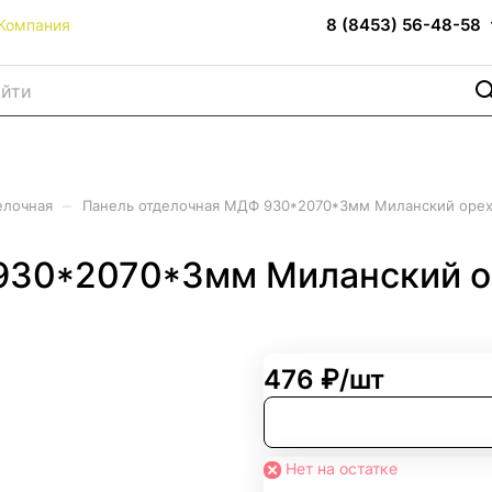
8 (8453) 56-48-58
Компания
–
елочная
Панель отделочная МДФ 930*2070*3мм Миланский орех
930*2070*3мм Миланский о
476 ₽/
шт
Нет на остатке