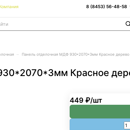
8 (8453) 56-48-58
Компания
–
елочная
Панель отделочная МДФ 930*2070*3мм Красное дерево 
930*2070*3мм Красное дере
449 ₽/
шт