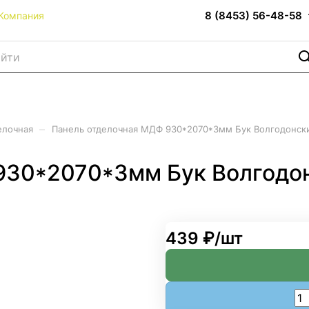
8 (8453) 56-48-58
Компания
–
елочная
Панель отделочная МДФ 930*2070*3мм Бук Волгодонски
930*2070*3мм Бук Волгодон
439 ₽/
шт