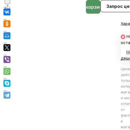
Запрос ц
В корзине
Хара
Н
ост
Н
деш
Цена
дейс
толь
инте
мага
и мо
отли
от
факт
в
мага