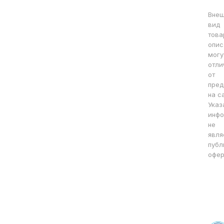
Вне
вид
това
опис
могу
отли
от
пред
на с
Указ
инфо
не
явля
публ
офер