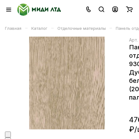
–
–
–
Главная
Каталог
Отделочные материалы
Панель отд
Арт
Па
от
93
Ду
бе
(2
пал
47
₽/