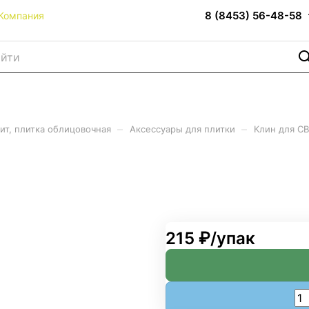
8 (8453) 56-48-58
Компания
–
–
ит, плитка облицовочная
Аксессуары для плитки
Клин для СВ
т/уп) СВП0К100
215 ₽/
упак