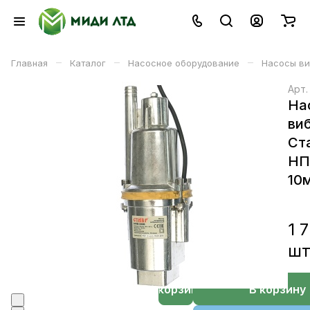
–
–
–
Главная
Каталог
Насосное оборудование
Насосы в
Арт
На
ви
Ст
НП
10
1 
ш
В корзине
В корзину