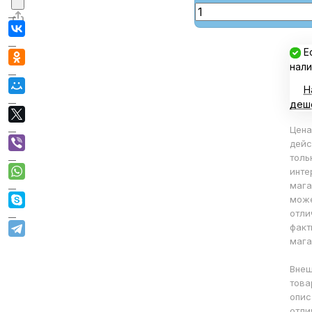
Е
нали
Н
деш
Цена
дейс
толь
инте
мага
мож
отли
факт
мага
Внеш
това
опис
отли