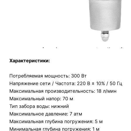
300 ВТ
: Мощный электромотор обеспечивает стаби
АЛЮМИНИЕВЫЙ КОРПУС
: Корпус насоса устойчи
ВЫСОКИЙ НАПОР
: Насос способен осуществлять п
ВСТРОЕННАЯ ЗАЩИТА
: Оборудование оснащено з
НАЛИЧИЕ ТРОСА
: Трос длиной 10 м служит для у
КОМПЛЕКТАЦИЯ
: Трос нейлоновый (10 м), хомут.
Характеристики:
Потребляемая мощность: 300 Вт
Напряжение сети / Частота: 220 В ± 10% / 50 Гц
Максимальная производительность: 18 л/мин
Максимальный напор: 70 м
Тип забора воды: нижний
Максимальное давление: 7 атм
Максимальная глубина погружения: 5 м
Минимальная глубина погружения: 1 м