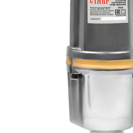
Все товары СТАВР
Все товары категории
Описание
Отзывы
Оплата
Доставка
Насос погружной вибрационный НПВ300Н25 с нижни