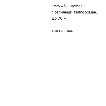
льную работу, долгий срок службы насоса.
в к коррозии и обеспечивает отличный теплообмен.
одачу воды на расстояние до 70 м.
ащитой от перегрева.
добного погружения и поднятия насоса.