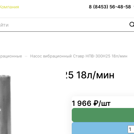
8 (8453) 56-48-58
Компания
–
брационные
Насос вибрационный Ставр НПВ-300Н25 18л/мин
вр НПВ-300Н25 18л/мин
1 966 ₽/
шт