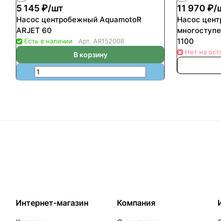
5 145 ₽/
шт
11 970 ₽/
Насос центробежный AquamotoR
Насос цен
ARJET 60
многоступ
1100
Есть в наличии
Арт.
AR152008
Нет на ост
В корзину
Интернет-магазин
Компания