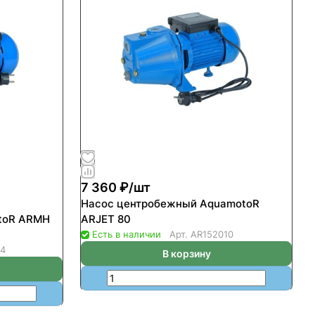
7 360 ₽/
шт
Насос центробежный AquamotoR
toR ARMH
ARJET 80
Есть в наличии
Арт.
AR152010
24
В корзину