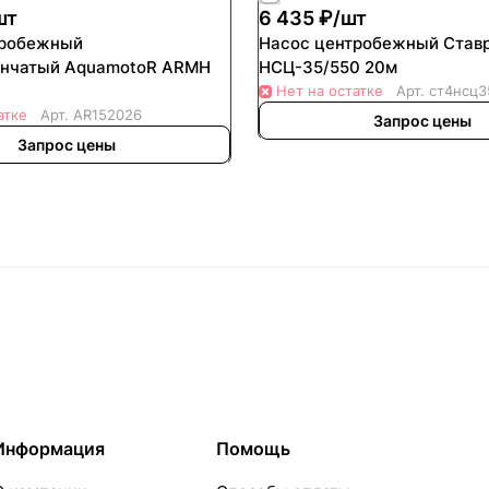
шт
6 435 ₽/
шт
тробежный
Насос центробежный Ставр
енчатый AquamotoR ARMH
НСЦ-35/550 20м
Нет на остатке
Арт.
ст4нсц3
атке
Арт.
AR152026
Запрос цены
Запрос цены
Информация
Помощь