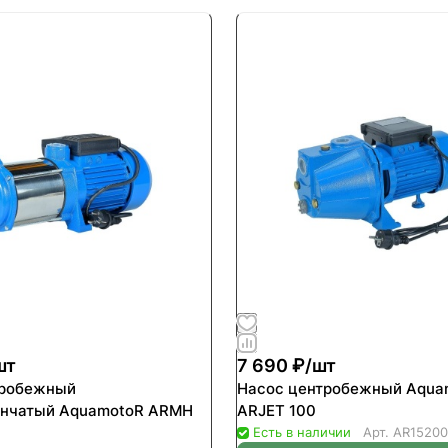
шт
7 690 ₽/
шт
тробежный
Насос центробежный Aqua
енчатый AquamotoR ARMH
ARJET 100
Есть в наличии
Арт.
AR15200