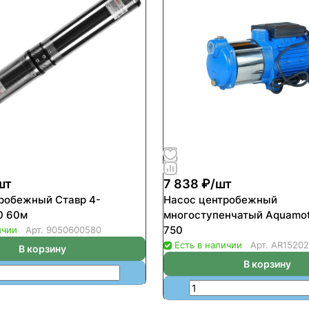
шт
7 838 ₽/
шт
робежный Ставр 4-
Насос центробежный
0 60м
многоступенчатый Aquamo
750
ичии
Арт.
9050600580
Есть в наличии
Арт.
AR1520
В корзину
В корзину