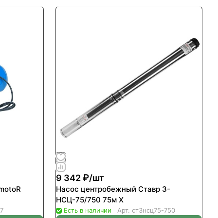
9 342 ₽/
шт
motoR
Насос центробежный Ставр 3-
НСЦ-75/750 75м Х
7
Есть в наличии
Арт.
ст3нсц75-750