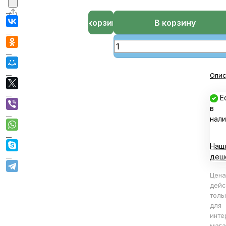
В корзине
В корзину
Опис
Е
в
нали
Наш
деш
Цена
дейс
толь
для
инте
мага