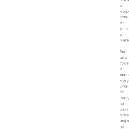
и
мож
отли
от
факт
в
мага
Вне
вид
това
и
опис
могу
отли
от
пред
на
сайт
Указ
инфо
не