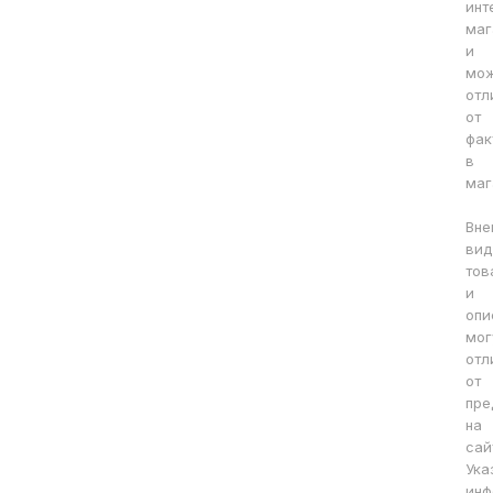
инт
маг
и
мо
отл
от
фак
в
маг
Вне
вид
тов
и
опи
мог
отл
от
пре
на
сай
Ука
инф