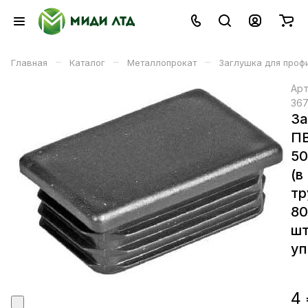
–
–
–
Главная
Каталог
Металлопрокат
Заглушка для проф
Арт
36
За
П
5
(в
тр
8
шт
уп
4 