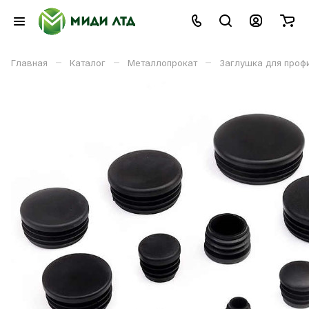
–
–
–
Главная
Каталог
Металлопрокат
Заглушка для проф