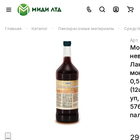
–
–
–
Главная
Каталог
Лакокрасочные материалы
Средст
Арт
Мо
не
Ла
мо
0,5
(12
уп,
57
пал
29