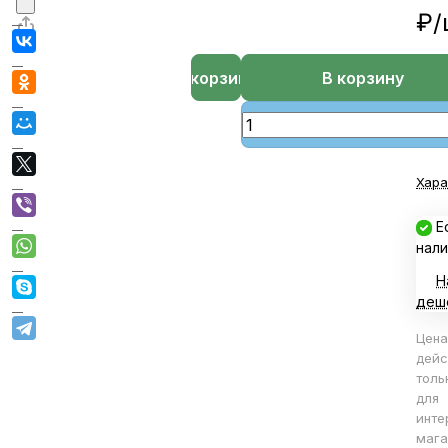
₽/
В корзине
В корзину
Хара
Е
нали
Н
деш
Цена
дейс
толь
для
инте
мага