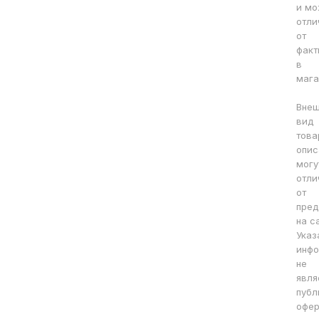
и мо
отли
от
факт
в
мага
Вне
вид
това
опис
могу
отли
от
пред
на с
Указ
инфо
не
явля
публ
офер