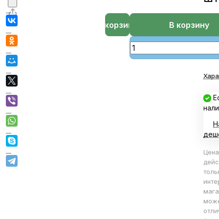
В корзине
В корзину
Хара
Е
нали
Н
деш
Цена
дейс
толь
инте
мага
мож
отли