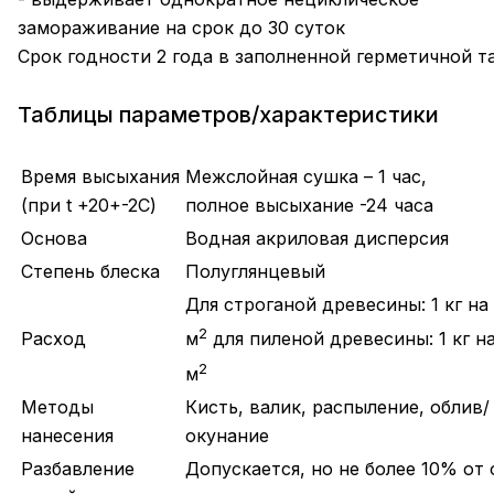
замораживание на срок до 30 суток
Срок годности 2 года в заполненной герметичной та
Таблицы параметров/характеристики
Время высыхания
Межслойная сушка – 1 час,
(при t +20+-2C)
полное высыхание -24 часа
Основа
Водная акриловая дисперсия
Степень блеска
Полуглянцевый
Для строганой древесины: 1 кг на 
2
Расход
м
для пиленой древесины: 1 кг н
2
м
Методы
Кисть, валик, распыление, облив/
нанесения
окунание
Разбавление
Допускается, но не более 10% от