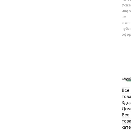
Указ
инфо
не
явля
публ
офер
Все
тов
Здо
Дом
Все
тов
кате