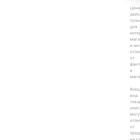
Цена
дейс
толь
для
инте
мага
и мо
отли
от
факт
в
мага
Вне
вид
това
опис
могу
отли
от
пред
на с