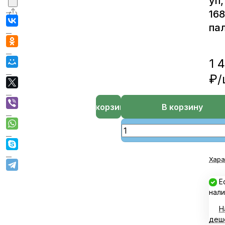
уп,
16
пал
1 
₽/
В корзине
В корзину
Хара
Е
нали
Н
деш