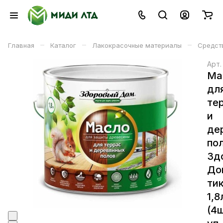
–
–
–
Главная
Каталог
Лакокрасочные материалы
Средст
Арт
Ма
дл
те
и
де
по
Зд
До
ти
1,8
(4