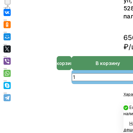
уп,
52
пал
65
₽/
В корзине
В корзину
Хара
Е
нали
Н
деш