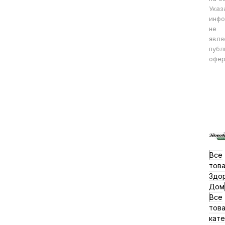
Указ
инфо
не
явля
публ
офер
Все
тов
Здо
Дом
Все
тов
кате