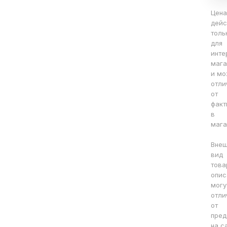
Цена
дейс
толь
для
инте
мага
и мо
отли
от
факт
в
мага
Вне
вид
това
опис
могу
отли
от
пред
на с