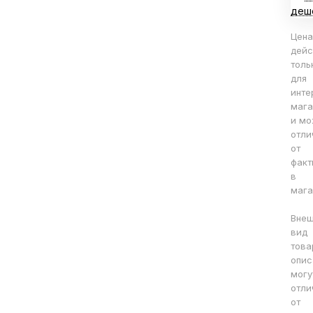
деш
Цена
дейс
толь
для
инте
мага
и мо
отли
от
факт
в
мага
Вне
вид
това
опис
могу
отли
от