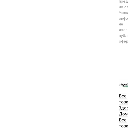
пред
на с
Указ
инфо
не
явля
публ
офер
Все
тов
Здо
Дом
Все
тов