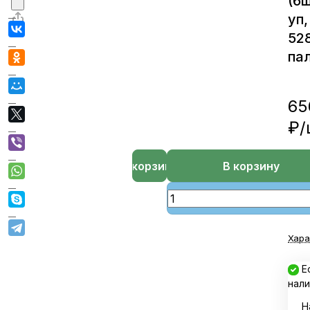
(6ш
уп,
52
пал
65
₽/
В корзине
В корзину
Хара
Е
нали
Н