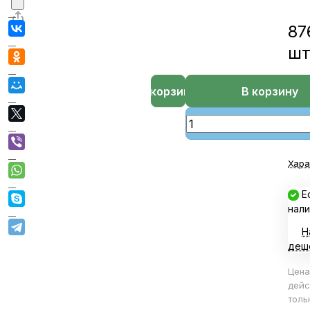
87
ш
В корзине
В корзину
Хара
Е
нали
Н
деш
Цена
дейс
толь