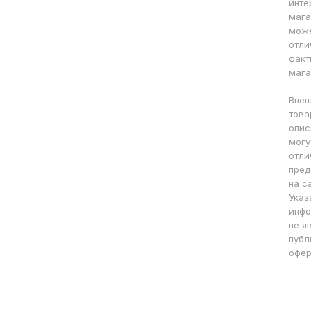
инте
мага
мож
отли
факт
мага
Внеш
това
опис
могу
отли
пред
на с
Указ
инфо
не я
публ
офер