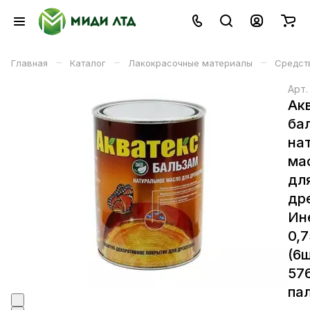
–
–
–
Главная
Каталог
Лакокрасочные материалы
Средст
Арт
Ак
ба
на
ма
дл
др
Ин
0,
(6ш
57
пал