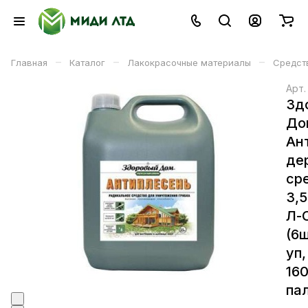
–
–
–
Главная
Каталог
Лакокрасочные материалы
Средст
Арт
Зд
До
Ан
де
ср
3,5
Л-
(6ш
уп,
16
пал