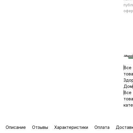
публ
офер
Все
тов
Здо
Дом
Все
тов
кате
Описание
Отзывы
Характеристики
Оплата
Достав