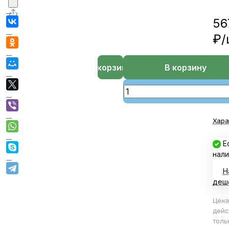
56
₽/
В корзине
В корзину
Хара
Е
нали
Н
деш
Цена
дейс
толь