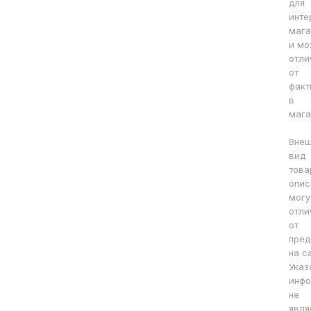
для
инте
мага
и мо
отли
от
факт
в
мага
Вне
вид
това
опис
могу
отли
от
пред
на с
Указ
инфо
не
явля