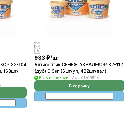
933 ₽/
шт
КОР Х2-104
Антисептик СЕНЕЖ АКВАДЕКОР Х2-112
, 168шт/
(дуб) 0,9кг (6шт/уп, 432шт/пал)
Есть в наличии
Арт.
01-09864
5
В корзину