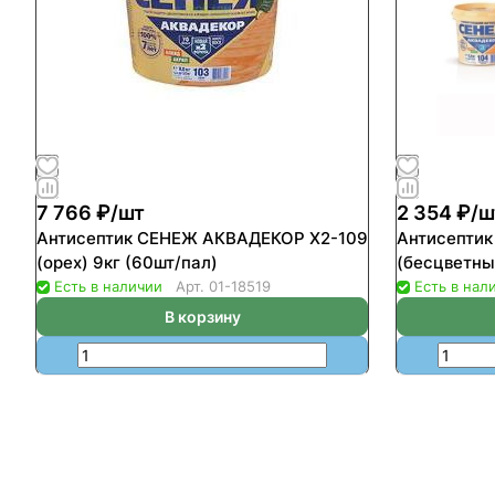
7 766 ₽/
шт
2 354 ₽/
ш
Антисептик СЕНЕЖ АКВАДЕКОР Х2-109
Антисепти
(орех) 9кг (60шт/пал)
(бесцветный
Есть в наличии
Арт.
01-18519
Есть в нал
В корзину