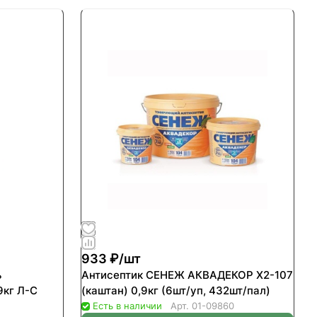
933 ₽/
шт
ь
Антисептик СЕНЕЖ АКВАДЕКОР Х2-107
9кг Л-С
(каштан) 0,9кг (6шт/уп, 432шт/пал)
Есть в наличии
Арт.
01-09860