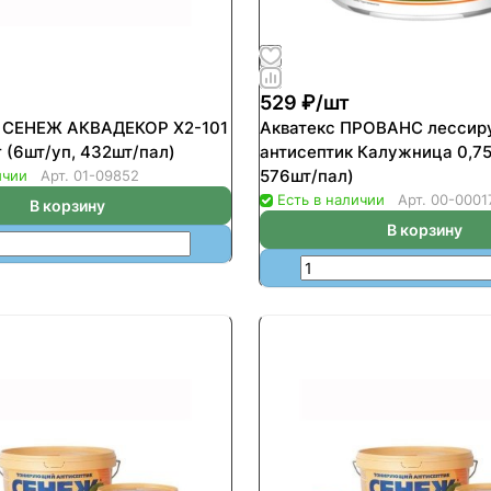
529 ₽/
шт
к СЕНЕЖ АКВАДЕКОР Х2-101
Акватекс ПРОВАНС лесси
г (6шт/уп, 432шт/пал)
антисептик Калужница 0,75
576шт/пал)
ичии
Арт.
01-09852
Есть в наличии
Арт.
00-0001
В корзину
В корзину