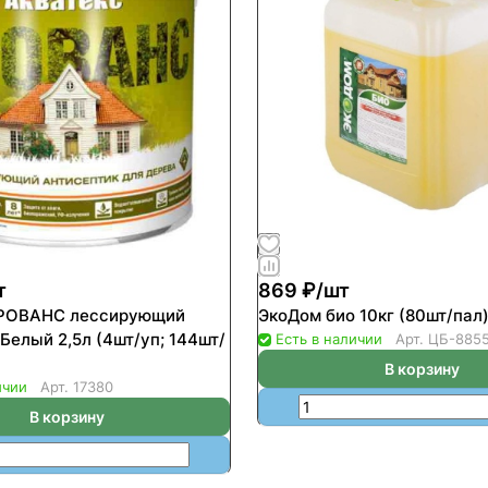
т
869 ₽/
шт
ПРОВАНС лессирующий
ЭкоДом био 10кг (80шт/пал
Белый 2,5л (4шт/уп; 144шт/
Есть в наличии
Арт.
ЦБ-885
В корзину
ичии
Арт.
17380
В корзину