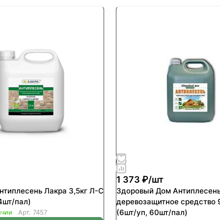
1 373 ₽/
шт
нтиплесень Лакра 3,5кг Л-С
Здоровый Дом Антиплесен
4шт/пал)
деревозащитное средство 
(6шт/уп, 60шт/пал)
ичии
Арт.
7457