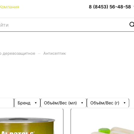
8 (8453) 56-48-58
Компания
–
о деревозащитное
Антисептик
Бренд
Объём/Вес (мл)
Объём/Вес (г)