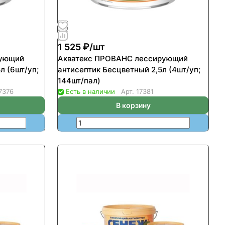
1 525 ₽/
шт
рующий
Акватекс ПРОВАНС лессирующий
л (6шт/уп;
антисептик Бесцветный 2,5л (4шт/уп;
144шт/пал)
7376
Есть в наличии
Арт.
17381
В корзину