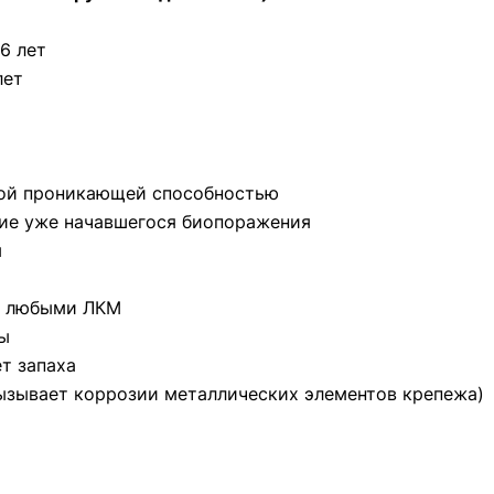
6 лет
лет
ой проникающей способностью
тие уже начавшегося биопоражения
ы
ы любыми ЛКМ
ы
т запаха
ызывает коррозии металлических элементов крепежа)