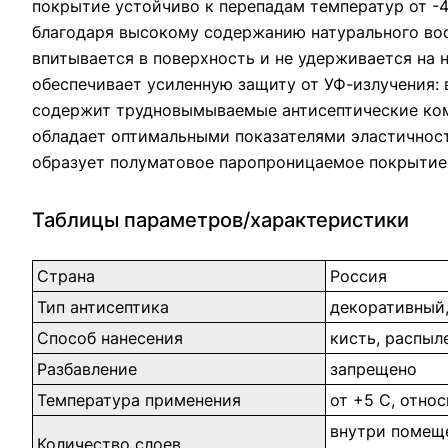
покрытие устойчиво к перепадам температур от -
благодаря высокому содержанию натурального вос
впитывается в поверхность и не удерживается на 
обеспечивает усиленную защиту от УФ-излучения:
содержит трудновымываемые антисептические ко
обладает оптимальными показателями эластичност
образует полуматовое паропроницаемое покрытие
Таблицы параметров/характеристики
Страна
Россия
Тип антисептика
декоративный
Способ нанесения
кисть, распыл
Разбавление
запрещено
Температура применения
от +5 С, отно
внутри помеще
Количество слоев