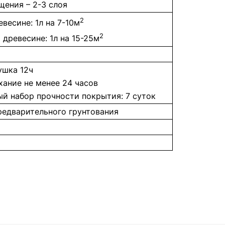
ения – 2-3 слоя
2
весине: 1л на 7-10м
2
 древесине: 1л на 15-25м
ушка 12ч
хание не менее 24 часов
ый набор прочности покрытия: 7 суток
предварительного грунтования