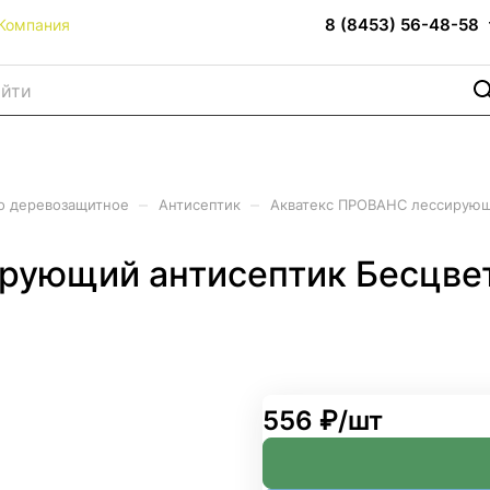
8 (8453) 56-48-58
Компания
–
–
о деревозащитное
Антисептик
Акватекс ПРОВАНС лессирующи
ующий антисептик Бесцвет
556 ₽/
шт