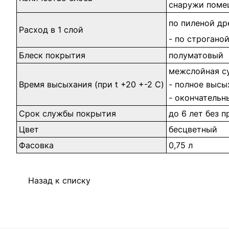
снаружи помещ
по пиленой дре
Расход в 1 слой
- по строганой
Блеск покрытия
полуматовый
межслойная с
Время высыхания (при t +20 +-2 C)
- полное высы
- окончательн
Срок службы покрытия
до 6 лет без 
Цвет
бесцветный
Фасовка
0,75 л
Назад к списку