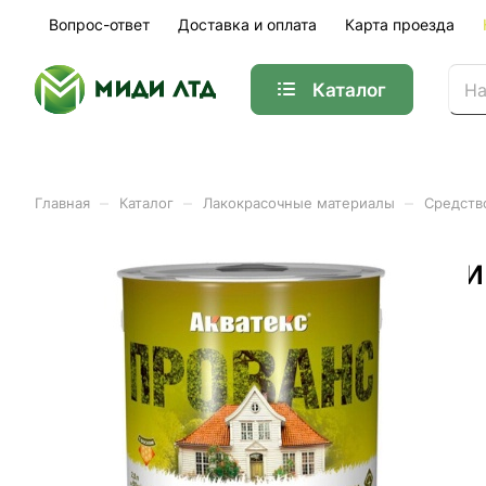
Вопрос-ответ
Доставка и оплата
Карта проезда
Каталог
–
–
–
Главная
Каталог
Лакокрасочные материалы
Средств
Акватекс ПРОВАНС лессир
576шт/пал)
Арт.
17373