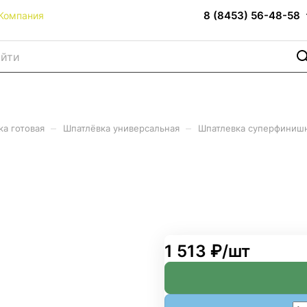
8 (8453) 56-48-58
Компания
–
–
ка готовая
Шпатлёвка универсальная
Шпатлевка суперфинишна
 Ветонит LR Паста Бриллиан
liant (Ветонит ЛР паста
1 513 ₽/
шт
я шпаклевка на предназначена
ску. Идеально белый цвет,
. Качество поверхности
внутренних работ в сухих