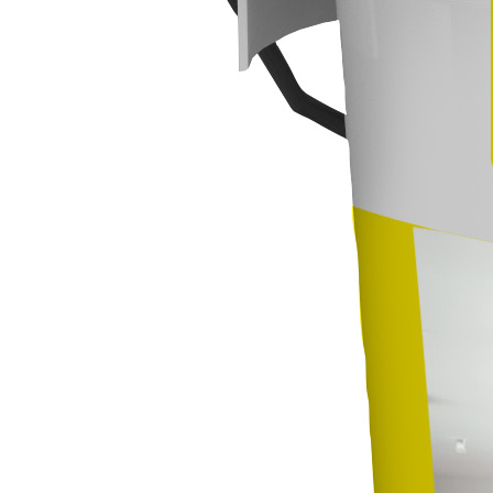
нет
акриловая
2
72
12
25
5
ручной
да
да
1
суперфинишная
сухое
294 мм