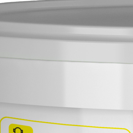
ля суперфинишного выравнивания стен и потолков в
ьное сведение слоев. Благодаря составу,
ухих помещениях.