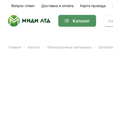
Вопрос-ответ
Доставка и оплата
Карта проезда
Каталог
–
–
–
Главная
Каталог
Лакокрасочные материалы
Шпатлёв
Шпатлевка суперфинишная
Арт.
1024527
Суперфинишная шпаклёвка под покраску Vetonit LR Pasta Bril
бриллиант), 5/18 кг - готовая к применению суперфинишна
для качественной подготовки стен под последующую покра
благодаря чистейшему мраморному наполнителю в составе
после шлифовки не ниже К4 согласно СП 71.1330 2017. Для 
помещениях.