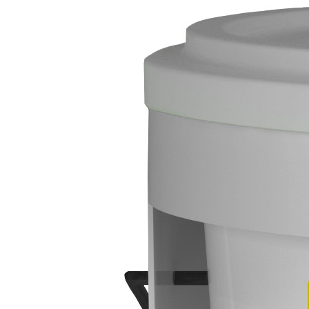
t (под окраску и обои; 18 кг) 1024527 предназначена д
 материал супер тонким слоем, что гарантирует идеал
 шлифовки приобретает зеркальную гладкость.
2-2 мм. Состав используется для внутренних работ в с
белый
нет
0.2
18
внутри помещения
10