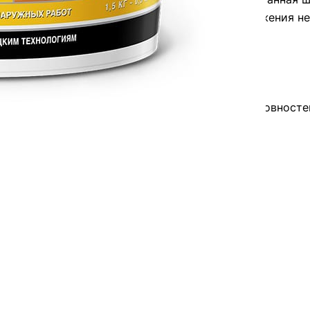
работ с высоким уровнем качества. Для достижения н
е.
, дефектов (сколы и т.п.), повреждений и неровностей
тлевания паркета.