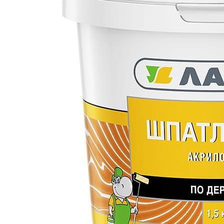
Все товары Лакра
Все товары категории
Описание
Отзывы
Оплата
Доставка
Высококачественная шпатлевка на основе водной 
легко наносится и прекрасно шлифуется. Обладае