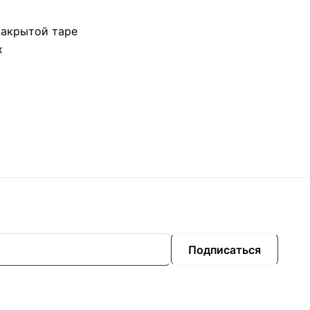
 закрытой таре
х
Подписаться