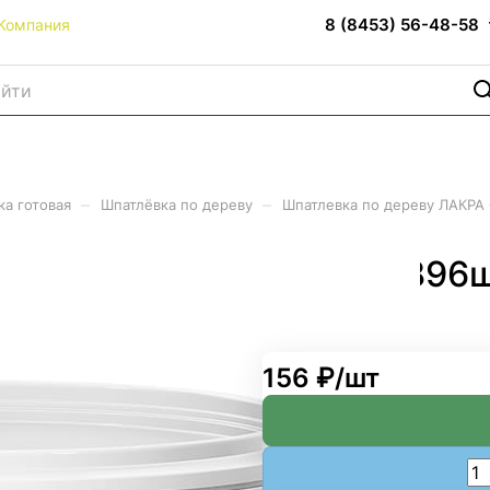
8 (8453) 56-48-58
Компания
–
–
ка готовая
Шпатлёвка по дереву
Шпатлевка по дереву ЛАКРА 
А Орех 0,6кг (8шт/уп, 896
156 ₽/
шт