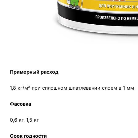
основой для дальнейшей окраски при выполнении 
использование колеровочных паст на водной основ
Тип поверхности
Применяется для заполнения и выравнивания трещин
панельные стены, потолок). Рекомендуется для шпа
Примерный расход
1,8 кг/м² при сплошном шпатлевании слоем в 1 мм
Фасовка
0,6 кг, 1,5 кг
Срок годности